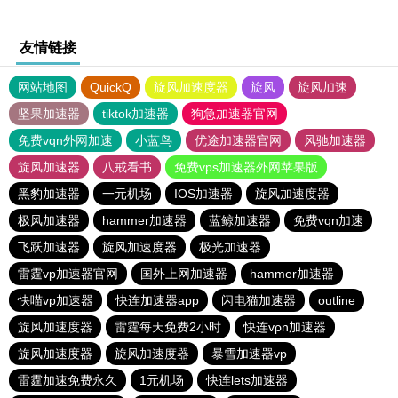
友情链接
网站地图
QuickQ
旋风加速度器
旋风
旋风加速
坚果加速器
tiktok加速器
狗急加速器官网
免费vqn外网加速
小蓝鸟
优途加速器官网
风驰加速器
旋风加速器
八戒看书
免费vps加速器外网苹果版
黑豹加速器
一元机场
IOS加速器
旋风加速度器
极风加速器
hammer加速器
蓝鲸加速器
免费vqn加速
飞跃加速器
旋风加速度器
极光加速器
雷霆vp加速器官网
国外上网加速器
hammer加速器
快喵vp加速器
快连加速器app
闪电猫加速器
outline
旋风加速度器
雷霆每天免费2小时
快连vρn加速器
旋风加速度器
旋风加速度器
暴雪加速器vp
雷霆加速免费永久
1元机场
快连lets加速器