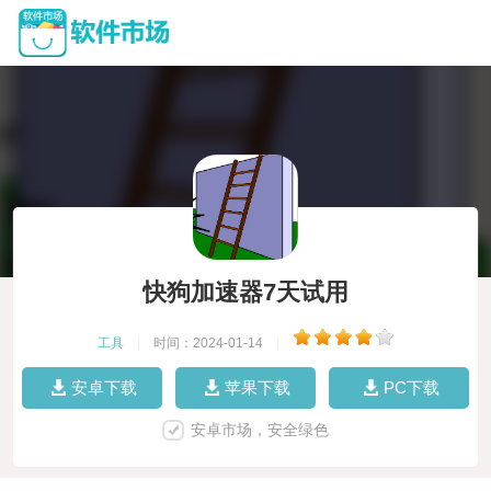
快狗加速器7天试用
工具
|
时间：2024-01-14
|
安卓下载
苹果下载
PC下载
安卓市场，安全绿色