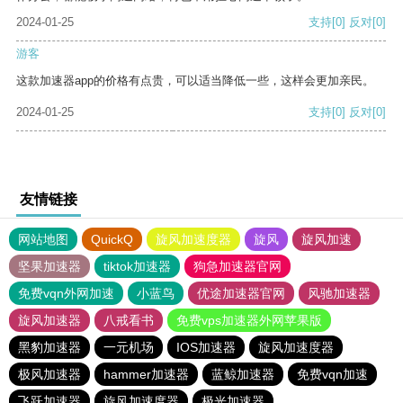
2024-01-25
支持
[0]
反对
[0]
游客
这款加速器app的价格有点贵，可以适当降低一些，这样会更加亲民。
2024-01-25
支持
[0]
反对
[0]
友情链接
网站地图
QuickQ
旋风加速度器
旋风
旋风加速
坚果加速器
tiktok加速器
狗急加速器官网
免费vqn外网加速
小蓝鸟
优途加速器官网
风驰加速器
旋风加速器
八戒看书
免费vps加速器外网苹果版
黑豹加速器
一元机场
IOS加速器
旋风加速度器
极风加速器
hammer加速器
蓝鲸加速器
免费vqn加速
飞跃加速器
旋风加速度器
极光加速器