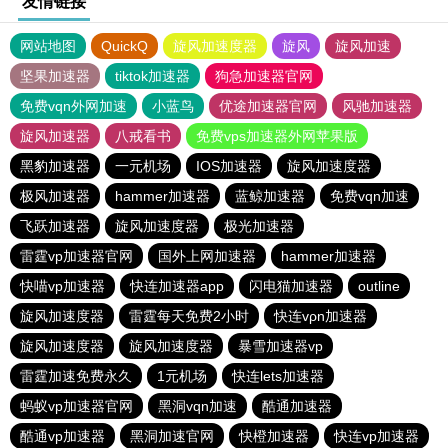
友情链接
网站地图
QuickQ
旋风加速度器
旋风
旋风加速
坚果加速器
tiktok加速器
狗急加速器官网
免费vqn外网加速
小蓝鸟
优途加速器官网
风驰加速器
旋风加速器
八戒看书
免费vps加速器外网苹果版
黑豹加速器
一元机场
IOS加速器
旋风加速度器
极风加速器
hammer加速器
蓝鲸加速器
免费vqn加速
飞跃加速器
旋风加速度器
极光加速器
雷霆vp加速器官网
国外上网加速器
hammer加速器
快喵vp加速器
快连加速器app
闪电猫加速器
outline
旋风加速度器
雷霆每天免费2小时
快连vρn加速器
旋风加速度器
旋风加速度器
暴雪加速器vp
雷霆加速免费永久
1元机场
快连lets加速器
蚂蚁vp加速器官网
黑洞vqn加速
酷通加速器
酷通vp加速器
黑洞加速官网
快橙加速器
快连vp加速器