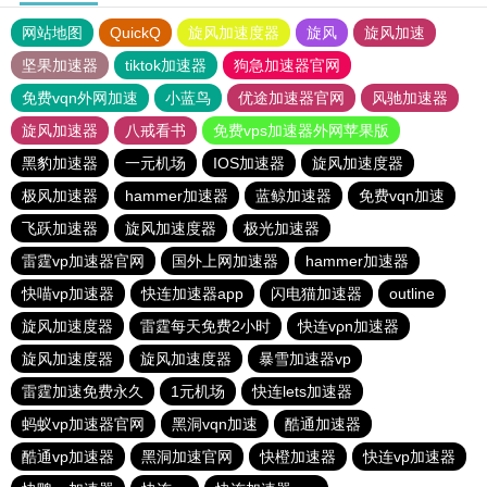
网站地图
QuickQ
旋风加速度器
旋风
旋风加速
坚果加速器
tiktok加速器
狗急加速器官网
免费vqn外网加速
小蓝鸟
优途加速器官网
风驰加速器
旋风加速器
八戒看书
免费vps加速器外网苹果版
黑豹加速器
一元机场
IOS加速器
旋风加速度器
极风加速器
hammer加速器
蓝鲸加速器
免费vqn加速
飞跃加速器
旋风加速度器
极光加速器
雷霆vp加速器官网
国外上网加速器
hammer加速器
快喵vp加速器
快连加速器app
闪电猫加速器
outline
旋风加速度器
雷霆每天免费2小时
快连vρn加速器
旋风加速度器
旋风加速度器
暴雪加速器vp
雷霆加速免费永久
1元机场
快连lets加速器
蚂蚁vp加速器官网
黑洞vqn加速
酷通加速器
酷通vp加速器
黑洞加速官网
快橙加速器
快连vp加速器