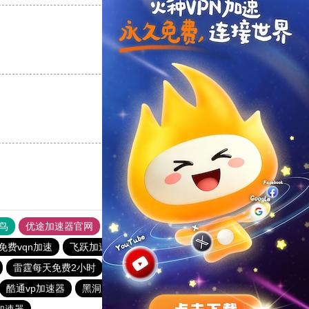
支持
[0]
反对
[0]
支持
[0]
反对
[0]
鸟
优途加速器官网
风驰加速器
旋风加速器
八戒看书
免费vqn加速
飞跃加速器
旋风加速度器
极光加速器
雷霆每天免费2小时
快连vρn加速器
旋风加速度器
酷通vp加速器
黑洞加速官网
快橙加速器
快连vp加速器
加速器