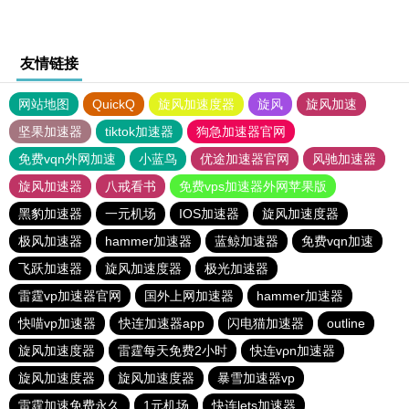
友情链接
网站地图
QuickQ
旋风加速度器
旋风
旋风加速
坚果加速器
tiktok加速器
狗急加速器官网
免费vqn外网加速
小蓝鸟
优途加速器官网
风驰加速器
旋风加速器
八戒看书
免费vps加速器外网苹果版
黑豹加速器
一元机场
IOS加速器
旋风加速度器
极风加速器
hammer加速器
蓝鲸加速器
免费vqn加速
飞跃加速器
旋风加速度器
极光加速器
雷霆vp加速器官网
国外上网加速器
hammer加速器
快喵vp加速器
快连加速器app
闪电猫加速器
outline
旋风加速度器
雷霆每天免费2小时
快连vρn加速器
旋风加速度器
旋风加速度器
暴雪加速器vp
雷霆加速免费永久
1元机场
快连lets加速器