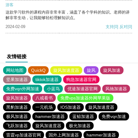
游客
这款学习软件的课程内容非常丰富，涵盖了各个学科的知识。老师的讲
解非常生动，让我能够轻松理解知识点。
2024-02-09
支持
[0]
反对
[0]
友情链接
网站地图
QuickQ
旋风加速度器
旋风
旋风加速
坚果加速器
tiktok加速器
狗急加速器官网
免费vqn外网加速
小蓝鸟
优途加速器官网
风驰加速器
旋风加速器
八戒看书
免费vps加速器外网苹果版
黑豹加速器
一元机场
IOS加速器
旋风加速度器
极风加速器
hammer加速器
蓝鲸加速器
免费vqn加速
飞跃加速器
旋风加速度器
极光加速器
雷霆vp加速器官网
国外上网加速器
hammer加速器