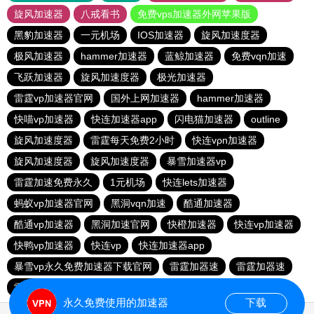
旋风加速器
八戒看书
免费vps加速器外网苹果版
黑豹加速器
一元机场
IOS加速器
旋风加速度器
极风加速器
hammer加速器
蓝鲸加速器
免费vqn加速
飞跃加速器
旋风加速度器
极光加速器
雷霆vp加速器官网
国外上网加速器
hammer加速器
快喵vp加速器
快连加速器app
闪电猫加速器
outline
旋风加速度器
雷霆每天免费2小时
快连vρn加速器
旋风加速度器
旋风加速度器
暴雪加速器vp
雷霆加速免费永久
1元机场
快连lets加速器
蚂蚁vp加速器官网
黑洞vqn加速
酷通加速器
酷通vp加速器
黑洞加速官网
快橙加速器
快连vp加速器
快鸭vp加速器
快连vp
快连加速器app
暴雪vp永久免费加速器下载官网
雷霆加器速
雷霆加器速
雷霆vqn加速官网
猴王加速器
永久免费使用的加速器
下载