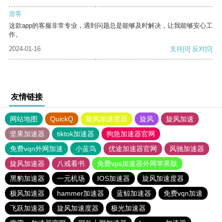
游客
这款app的客服非常专业，遇到问题总是能够及时解决，让我能够安心工
作。
2024-01-16
支持
[0]
反对
[0]
友情链接
网站地图
QuickQ
旋风加速度器
旋风
旋风加速
坚果加速器
tiktok加速器
狗急加速器官网
免费vqn外网加速
小蓝鸟
优途加速器官网
风驰加速器
旋风加速器
八戒看书
免费vps加速器外网苹果版
黑豹加速器
一元机场
IOS加速器
旋风加速度器
极风加速器
hammer加速器
蓝鲸加速器
免费vqn加速
飞跃加速器
旋风加速度器
极光加速器