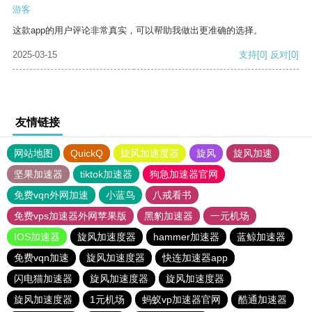
游客
这款app的用户评论非常真实，可以帮助我做出更准确的选择。
2025-03-15
支持
[0]
反对
[0]
友情链接
网站地图
QuickQ
旋风加速度器
旋风
旋风加速
坚果加速器
tiktok加速器
狗急加速器官网
免费vqn外网加速
小蓝鸟
八戒看书
免费vps加速器外网苹果版
黑豹加速器
一元机场
IOS加速器
旋风加速度器
hammer加速器
蓝鲸加速器
免费vqn加速
旋风加速度器
快连加速器app
闪电猫加速器
旋风加速度器
旋风加速度器
旋风加速度器
1元机场
蚂蚁vp加速器官网
酷通加速器