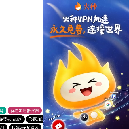
支持
[0]
反对
[0]
支持
[0]
反对
[0]
支持
[0]
反对
[0]
鸟
优途加速器官网
风驰加速器
旋风加速器
八戒看书
免费vqn加速
飞跃加速器
旋风加速度器
极光加速器
小时
快连vρn加速器
旋风加速度器
旋风加速度器