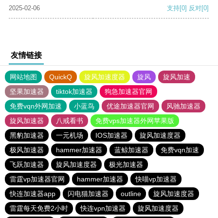
2025-02-06
支持
[0]
反对
[0]
友情链接
网站地图
QuickQ
旋风加速度器
旋风
旋风加速
坚果加速器
tiktok加速器
狗急加速器官网
免费vqn外网加速
小蓝鸟
优途加速器官网
风驰加速器
旋风加速器
八戒看书
免费vps加速器外网苹果版
黑豹加速器
一元机场
IOS加速器
旋风加速度器
极风加速器
hammer加速器
蓝鲸加速器
免费vqn加速
飞跃加速器
旋风加速度器
极光加速器
雷霆vp加速器官网
hammer加速器
快喵vp加速器
快连加速器app
闪电猫加速器
outline
旋风加速度器
雷霆每天免费2小时
快连vρn加速器
旋风加速度器