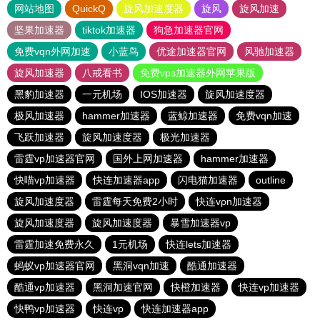
网站地图
QuickQ
旋风加速度器
旋风
旋风加速
坚果加速器
tiktok加速器
狗急加速器官网
免费vqn外网加速
小蓝鸟
优途加速器官网
风驰加速器
旋风加速器
八戒看书
免费vps加速器外网苹果版
黑豹加速器
一元机场
IOS加速器
旋风加速度器
极风加速器
hammer加速器
蓝鲸加速器
免费vqn加速
飞跃加速器
旋风加速度器
极光加速器
雷霆vp加速器官网
国外上网加速器
hammer加速器
快喵vp加速器
快连加速器app
闪电猫加速器
outline
旋风加速度器
雷霆每天免费2小时
快连vρn加速器
旋风加速度器
旋风加速度器
暴雪加速器vp
雷霆加速免费永久
1元机场
快连lets加速器
蚂蚁vp加速器官网
黑洞vqn加速
酷通加速器
酷通vp加速器
黑洞加速官网
快橙加速器
快连vp加速器
快鸭vp加速器
快连vp
快连加速器app