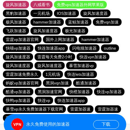
旋风加速器
八戒看书
免费vps加速器外网苹果版
黑豹加速器
一元机场
IOS加速器
旋风加速度器
极风加速器
hammer加速器
蓝鲸加速器
免费vqn加速
飞跃加速器
旋风加速度器
极光加速器
雷霆vp加速器官网
国外上网加速器
hammer加速器
快喵vp加速器
快连加速器app
闪电猫加速器
outline
旋风加速度器
雷霆每天免费2小时
快连vρn加速器
旋风加速度器
旋风加速度器
暴雪加速器vp
雷霆加速免费永久
1元机场
快连lets加速器
蚂蚁vp加速器官网
黑洞vqn加速
酷通加速器
酷通vp加速器
黑洞加速官网
快橙加速器
快连vp加速器
快鸭vp加速器
快连vp
快连加速器app
暴雪vp永久免费加速器下载官网
雷霆加器速
雷霆加器速
雷霆vqn加速官网
猴王加速器
永久免费使用的加速器
下载