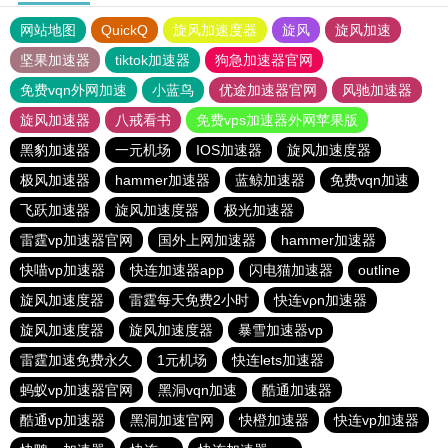
网站地图
QuickQ
旋风加速度器
旋风
旋风加速
坚果加速器
tiktok加速器
狗急加速器官网
免费vqn外网加速
小蓝鸟
优途加速器官网
风驰加速器
旋风加速器
八戒看书
免费vps加速器外网苹果版
黑豹加速器
一元机场
IOS加速器
旋风加速度器
极风加速器
hammer加速器
蓝鲸加速器
免费vqn加速
飞跃加速器
旋风加速度器
极光加速器
雷霆vp加速器官网
国外上网加速器
hammer加速器
快喵vp加速器
快连加速器app
闪电猫加速器
outline
旋风加速度器
雷霆每天免费2小时
快连vρn加速器
旋风加速度器
旋风加速度器
暴雪加速器vp
雷霆加速免费永久
1元机场
快连lets加速器
蚂蚁vp加速器官网
黑洞vqn加速
酷通加速器
酷通vp加速器
黑洞加速官网
快橙加速器
快连vp加速器