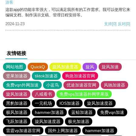
游客
这款app的功能非常强大，可以满足我所有的工作需求。我可以使用它来
编辑文档、制作演示文稿、管理日程安排等。
2024-11-23
支持
[0]
反对
[0]
友情链接
网站地图
QuickQ
旋风加速度器
旋风
旋风加速
坚果加速器
tiktok加速器
狗急加速器官网
免费vqn外网加速
小蓝鸟
优途加速器官网
风驰加速器
旋风加速器
八戒看书
免费vps加速器外网苹果版
黑豹加速器
一元机场
IOS加速器
旋风加速度器
极风加速器
hammer加速器
蓝鲸加速器
免费vqn加速
飞跃加速器
旋风加速度器
极光加速器
雷霆vp加速器官网
国外上网加速器
hammer加速器