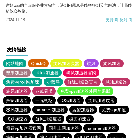
这款app的售后服务非常完善，遇到问题总是能够得到妥善解决，让我能
够放心购物。
2024-11-18
支持
[0]
反对
[0]
友情链接
网站地图
QuickQ
旋风加速度器
旋风
旋风加速
坚果加速器
tiktok加速器
狗急加速器官网
免费vqn外网加速
小蓝鸟
优途加速器官网
风驰加速器
旋风加速器
八戒看书
免费vps加速器外网苹果版
黑豹加速器
一元机场
IOS加速器
旋风加速度器
极风加速器
hammer加速器
蓝鲸加速器
免费vqn加速
飞跃加速器
旋风加速度器
极光加速器
雷霆vp加速器官网
国外上网加速器
hammer加速器
快喵vp加速器
快连加速器app
闪电猫加速器
outline