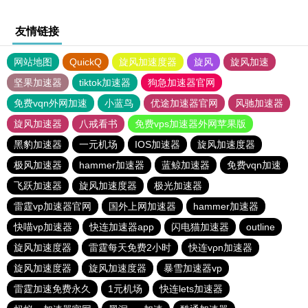
友情链接
网站地图
QuickQ
旋风加速度器
旋风
旋风加速
坚果加速器
tiktok加速器
狗急加速器官网
免费vqn外网加速
小蓝鸟
优途加速器官网
风驰加速器
旋风加速器
八戒看书
免费vps加速器外网苹果版
黑豹加速器
一元机场
IOS加速器
旋风加速度器
极风加速器
hammer加速器
蓝鲸加速器
免费vqn加速
飞跃加速器
旋风加速度器
极光加速器
雷霆vp加速器官网
国外上网加速器
hammer加速器
快喵vp加速器
快连加速器app
闪电猫加速器
outline
旋风加速度器
雷霆每天免费2小时
快连vρn加速器
旋风加速度器
旋风加速度器
暴雪加速器vp
雷霆加速免费永久
1元机场
快连lets加速器