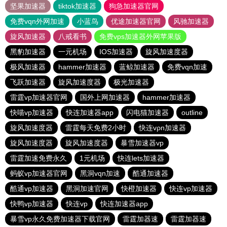
坚果加速器
tiktok加速器
狗急加速器官网
免费vqn外网加速
小蓝鸟
优途加速器官网
风驰加速器
旋风加速器
八戒看书
免费vps加速器外网苹果版
黑豹加速器
一元机场
IOS加速器
旋风加速度器
极风加速器
hammer加速器
蓝鲸加速器
免费vqn加速
飞跃加速器
旋风加速度器
极光加速器
雷霆vp加速器官网
国外上网加速器
hammer加速器
快喵vp加速器
快连加速器app
闪电猫加速器
outline
旋风加速度器
雷霆每天免费2小时
快连vρn加速器
旋风加速度器
旋风加速度器
暴雪加速器vp
雷霆加速免费永久
1元机场
快连lets加速器
蚂蚁vp加速器官网
黑洞vqn加速
酷通加速器
酷通vp加速器
黑洞加速官网
快橙加速器
快连vp加速器
快鸭vp加速器
快连vp
快连加速器app
暴雪vp永久免费加速器下载官网
雷霆加器速
雷霆加器速