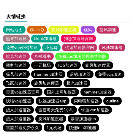
友情链接
网站地图
QuickQ
旋风加速度器
旋风
旋风加速
坚果加速器
tiktok加速器
狗急加速器官网
免费vqn外网加速
小蓝鸟
优途加速器官网
风驰加速器
旋风加速器
八戒看书
免费vps加速器外网苹果版
黑豹加速器
一元机场
IOS加速器
旋风加速度器
极风加速器
hammer加速器
蓝鲸加速器
免费vqn加速
飞跃加速器
旋风加速度器
极光加速器
雷霆vp加速器官网
国外上网加速器
hammer加速器
快喵vp加速器
快连加速器app
闪电猫加速器
outline
旋风加速度器
雷霆每天免费2小时
快连vρn加速器
旋风加速度器
旋风加速度器
暴雪加速器vp
雷霆加速免费永久
1元机场
快连lets加速器