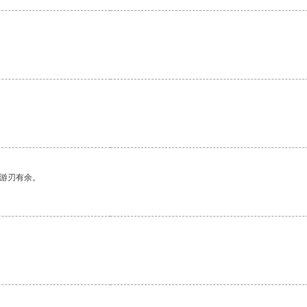
中游刃有余。
。