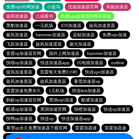
免费vqn外网加速
小蓝鸟
优途加速器官网
风驰加速器
旋风加速器
八戒看书
免费vps加速器外网苹果版
黑豹加速器
一元机场
IOS加速器
旋风加速度器
极风加速器
hammer加速器
蓝鲸加速器
免费vqn加速
飞跃加速器
旋风加速度器
极光加速器
雷霆vp加速器官网
国外上网加速器
hammer加速器
快喵vp加速器
快连加速器app
闪电猫加速器
outline
旋风加速度器
雷霆每天免费2小时
快连vρn加速器
旋风加速度器
旋风加速度器
暴雪加速器vp
雷霆加速免费永久
1元机场
快连lets加速器
蚂蚁vp加速器官网
黑洞vqn加速
酷通加速器
酷通vp加速器
黑洞加速官网
快橙加速器
快连vp加速器
快鸭vp加速器
快连vp
快连加速器app
暴雪vp永久免费加速器下载官网
雷霆加器速
雷霆加器速
雷霆vqn加速官网
猴王加速器