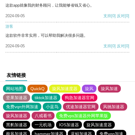
这款app就像我的财务顾问，让我能够省钱又省心。
2024-09-05
支持
[0]
反对
[0]
游客
这款软件非常实用，可以帮助我解决很多问题。
2024-09-05
支持
[0]
反对
[0]
友情链接
网站地图
QuickQ
旋风加速度器
旋风
旋风加速
坚果加速器
tiktok加速器
狗急加速器官网
免费vqn外网加速
小蓝鸟
优途加速器官网
风驰加速器
旋风加速器
八戒看书
免费vps加速器外网苹果版
黑豹加速器
一元机场
IOS加速器
旋风加速度器
极风加速器
hammer加速器
蓝鲸加速器
免费vqn加速