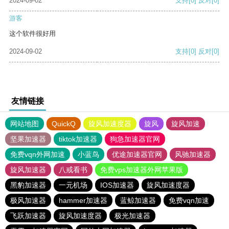
2024-09-02
支持
[0]
反对
[0]
游客
这个软件很好用
2024-09-02
支持
[0]
反对
[0]
友情链接
网站地图
QuickQ
旋风加速度器
旋风
旋风加速
坚果加速器
tiktok加速器
狗急加速器官网
免费vqn外网加速
小蓝鸟
优途加速器官网
风驰加速器
旋风加速器
八戒看书
免费vps加速器外网苹果版
黑豹加速器
一元机场
IOS加速器
旋风加速度器
极风加速器
hammer加速器
蓝鲸加速器
免费vqn加速
飞跃加速器
旋风加速度器
极光加速器