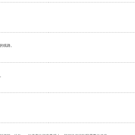
。
区的线路。
。