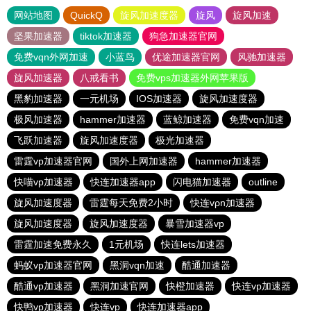
网站地图
QuickQ
旋风加速度器
旋风
旋风加速
坚果加速器
tiktok加速器
狗急加速器官网
免费vqn外网加速
小蓝鸟
优途加速器官网
风驰加速器
旋风加速器
八戒看书
免费vps加速器外网苹果版
黑豹加速器
一元机场
IOS加速器
旋风加速度器
极风加速器
hammer加速器
蓝鲸加速器
免费vqn加速
飞跃加速器
旋风加速度器
极光加速器
雷霆vp加速器官网
国外上网加速器
hammer加速器
快喵vp加速器
快连加速器app
闪电猫加速器
outline
旋风加速度器
雷霆每天免费2小时
快连vρn加速器
旋风加速度器
旋风加速度器
暴雪加速器vp
雷霆加速免费永久
1元机场
快连lets加速器
蚂蚁vp加速器官网
黑洞vqn加速
酷通加速器
酷通vp加速器
黑洞加速官网
快橙加速器
快连vp加速器
快鸭vp加速器
快连vp
快连加速器app