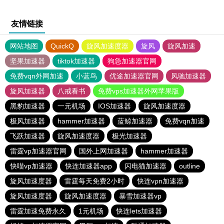
友情链接
网站地图
QuickQ
旋风加速度器
旋风
旋风加速
坚果加速器
tiktok加速器
狗急加速器官网
免费vqn外网加速
小蓝鸟
优途加速器官网
风驰加速器
旋风加速器
八戒看书
免费vps加速器外网苹果版
黑豹加速器
一元机场
IOS加速器
旋风加速度器
极风加速器
hammer加速器
蓝鲸加速器
免费vqn加速
飞跃加速器
旋风加速度器
极光加速器
雷霆vp加速器官网
国外上网加速器
hammer加速器
快喵vp加速器
快连加速器app
闪电猫加速器
outline
旋风加速度器
雷霆每天免费2小时
快连vρn加速器
旋风加速度器
旋风加速度器
暴雪加速器vp
雷霆加速免费永久
1元机场
快连lets加速器