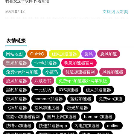
我喜欢这个软件 作者加油
2024-07-12
支持
[0]
反对
[0]
友情链接
网站地图
QuickQ
旋风加速度器
旋风
旋风加速
坚果加速器
tiktok加速器
狗急加速器官网
免费vqn外网加速
小蓝鸟
优途加速器官网
风驰加速器
旋风加速器
八戒看书
免费vps加速器外网苹果版
黑豹加速器
一元机场
IOS加速器
旋风加速度器
极风加速器
hammer加速器
蓝鲸加速器
免费vqn加速
飞跃加速器
旋风加速度器
极光加速器
雷霆vp加速器官网
国外上网加速器
hammer加速器
快喵vp加速器
快连加速器app
闪电猫加速器
outline