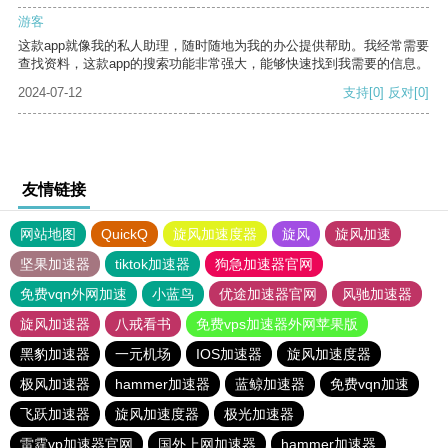
游客
这款app就像我的私人助理，随时随地为我的办公提供帮助。我经常需要
查找资料，这款app的搜索功能非常强大，能够快速找到我需要的信息。
2024-07-12
支持
[0]
反对
[0]
友情链接
网站地图
QuickQ
旋风加速度器
旋风
旋风加速
坚果加速器
tiktok加速器
狗急加速器官网
免费vqn外网加速
小蓝鸟
优途加速器官网
风驰加速器
旋风加速器
八戒看书
免费vps加速器外网苹果版
黑豹加速器
一元机场
IOS加速器
旋风加速度器
极风加速器
hammer加速器
蓝鲸加速器
免费vqn加速
飞跃加速器
旋风加速度器
极光加速器
雷霆vp加速器官网
国外上网加速器
hammer加速器