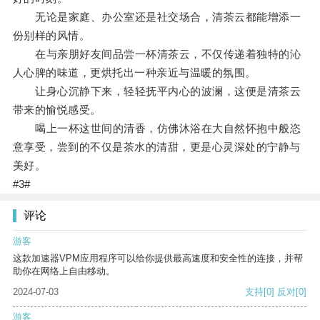
无论是家庭、办公室还是社交场合，清茶云都能增添一
份别样的风情。
在与亲朋好友间品尝一杯清茶云，不仅传递着独特的沁
人心脾的味道，更烘托出一种亲近与温暖的氛围。
让身心沉静下来，轻轻抚平内心的波澜，这便是清茶云
带来的愉悦感受。
喝上一杯这世间的清香，仿佛沐浴在大自然怀抱中般恣
意享受，尝到的不仅是茶水的清甜，更是心灵深处的宁静与
美好。
#3#
评论
游客
这款加速器VPM应用程序可以给你提供最高速度和安全性的连接，并帮
助你在网络上自由移动。
2024-07-03
支持
[0]
反对
[0]
游客