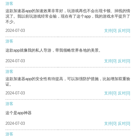
游客
这款加速器app的加速效果非常好，玩游戏再也不会出现卡顿、掉线的情
况了。我以前玩游戏经常会输，现在有了这个app，我的游戏水平提升了
不少。
2024-07-03
支持
[0]
反对
[0]
游客
这款app就像我的私人导游，带我领略世界各地的美景。
2024-07-03
支持
[0]
反对
[0]
游客
这款加速器app的安全性有待提高，可以加强防护措施，比如增加双重验
证。
2024-07-03
支持
[0]
反对
[0]
游客
这个是app神器
2024-07-03
支持
[0]
反对
[0]
游客