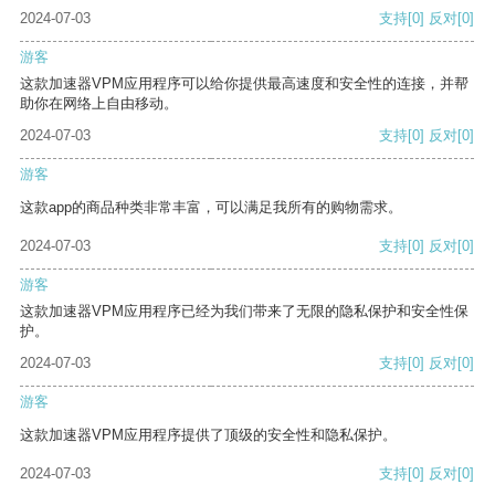
2024-07-03
支持
[0]
反对
[0]
游客
这款加速器VPM应用程序可以给你提供最高速度和安全性的连接，并帮
助你在网络上自由移动。
2024-07-03
支持
[0]
反对
[0]
游客
这款app的商品种类非常丰富，可以满足我所有的购物需求。
2024-07-03
支持
[0]
反对
[0]
游客
这款加速器VPM应用程序已经为我们带来了无限的隐私保护和安全性保
护。
2024-07-03
支持
[0]
反对
[0]
游客
这款加速器VPM应用程序提供了顶级的安全性和隐私保护。
2024-07-03
支持
[0]
反对
[0]