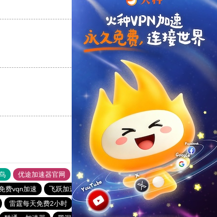
支持
[0]
反对
[0]
支持
[0]
反对
[0]
支持
[0]
反对
[0]
鸟
优途加速器官网
风驰加速器
旋风加速器
八戒看书
免费vqn加速
飞跃加速器
旋风加速度器
极光加速器
雷霆每天免费2小时
快连vρn加速器
旋风加速度器