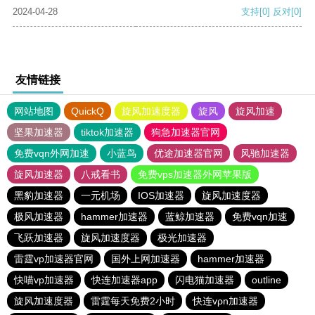
2024-04-28
支持
[0]
反对
[0]
友情链接
网站地图
QuickQ
旋风加速度器
旋风
旋风加速
坚果加速器
tiktok加速器
狗急加速器官网
免费vqn外网加速
小蓝鸟
优途加速器官网
风驰加速器
旋风加速器
八戒看书
免费vps加速器外网苹果版
黑豹加速器
一元机场
IOS加速器
旋风加速度器
极风加速器
hammer加速器
蓝鲸加速器
免费vqn加速
飞跃加速器
旋风加速度器
极光加速器
雷霆vp加速器官网
国外上网加速器
hammer加速器
快喵vp加速器
快连加速器app
闪电猫加速器
outline
旋风加速度器
雷霆每天免费2小时
快连vρn加速器