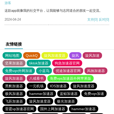
游客
这款app就像我的社交平台，让我能够与志同道合的朋友一起交流。
2024-04-24
支持
[0]
反对
[0]
友情链接
网站地图
QuickQ
旋风加速度器
旋风
旋风加速
坚果加速器
tiktok加速器
狗急加速器官网
免费vqn外网加速
小蓝鸟
优途加速器官网
风驰加速器
旋风加速器
八戒看书
免费vps加速器外网苹果版
黑豹加速器
一元机场
IOS加速器
旋风加速度器
极风加速器
hammer加速器
蓝鲸加速器
免费vqn加速
飞跃加速器
旋风加速度器
极光加速器
雷霆vp加速器官网
国外上网加速器
hammer加速器