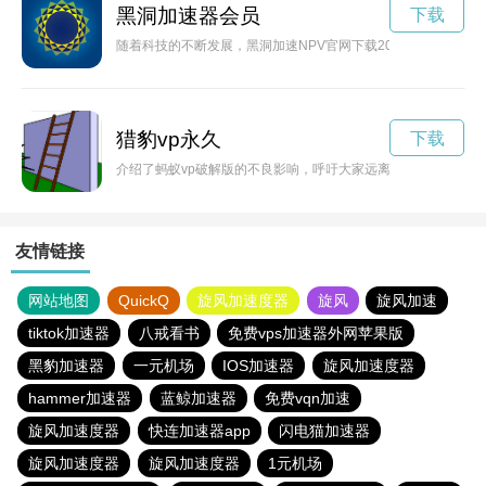
黑洞加速器会员
下载
随着科技的不断发展，黑洞加速NPV官网下载2024成为了一
猎豹vp永久
下载
介绍了蚂蚁vp破解版的不良影响，呼吁大家远离破解软件，保护
友情链接
网站地图
QuickQ
旋风加速度器
旋风
旋风加速
tiktok加速器
八戒看书
免费vps加速器外网苹果版
黑豹加速器
一元机场
IOS加速器
旋风加速度器
hammer加速器
蓝鲸加速器
免费vqn加速
旋风加速度器
快连加速器app
闪电猫加速器
旋风加速度器
旋风加速度器
1元机场