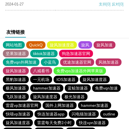
2024-01-27
支持
[0]
反对
[0]
友情链接
网站地图
QuickQ
旋风加速度器
旋风
旋风加速
坚果加速器
tiktok加速器
狗急加速器官网
免费vqn外网加速
小蓝鸟
优途加速器官网
风驰加速器
旋风加速器
八戒看书
免费vps加速器外网苹果版
黑豹加速器
一元机场
IOS加速器
旋风加速度器
极风加速器
hammer加速器
蓝鲸加速器
免费vqn加速
飞跃加速器
旋风加速度器
极光加速器
雷霆vp加速器官网
国外上网加速器
hammer加速器
快喵vp加速器
快连加速器app
闪电猫加速器
outline
旋风加速度器
雷霆每天免费2小时
快连vρn加速器