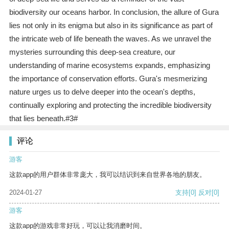
biodiversity our oceans harbor. In conclusion, the allure of Gura
lies not only in its enigma but also in its significance as part of
the intricate web of life beneath the waves. As we unravel the
mysteries surrounding this deep-sea creature, our
understanding of marine ecosystems expands, emphasizing
the importance of conservation efforts. Gura's mesmerizing
nature urges us to delve deeper into the ocean's depths,
continually exploring and protecting the incredible biodiversity
that lies beneath.#3#
评论
游客
这款app的用户群体非常庞大，我可以结识到来自世界各地的朋友。
2024-01-27
支持
[0]
反对
[0]
游客
这款app的游戏非常好玩，可以让我消磨时间。