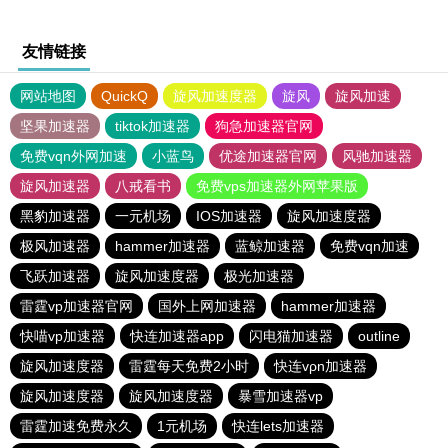
友情链接
网站地图
QuickQ
旋风加速度器
旋风
旋风加速
坚果加速器
tiktok加速器
狗急加速器官网
免费vqn外网加速
小蓝鸟
优途加速器官网
风驰加速器
旋风加速器
八戒看书
免费vps加速器外网苹果版
黑豹加速器
一元机场
IOS加速器
旋风加速度器
极风加速器
hammer加速器
蓝鲸加速器
免费vqn加速
飞跃加速器
旋风加速度器
极光加速器
雷霆vp加速器官网
国外上网加速器
hammer加速器
快喵vp加速器
快连加速器app
闪电猫加速器
outline
旋风加速度器
雷霆每天免费2小时
快连vρn加速器
旋风加速度器
旋风加速度器
暴雪加速器vp
雷霆加速免费永久
1元机场
快连lets加速器