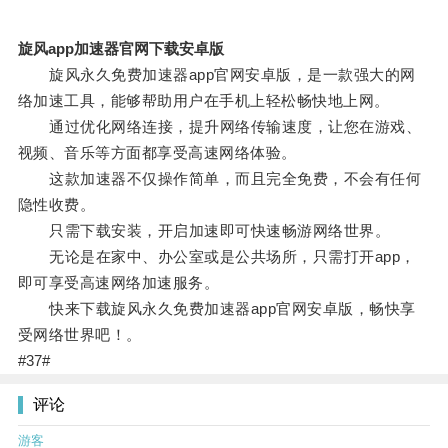
旋风app加速器官网下载安卓版
旋风永久免费加速器app官网安卓版，是一款强大的网
络加速工具，能够帮助用户在手机上轻松畅快地上网。
通过优化网络连接，提升网络传输速度，让您在游戏、
视频、音乐等方面都享受高速网络体验。
这款加速器不仅操作简单，而且完全免费，不会有任何
隐性收费。
只需下载安装，开启加速即可快速畅游网络世界。
无论是在家中、办公室或是公共场所，只需打开app，
即可享受高速网络加速服务。
快来下载旋风永久免费加速器app官网安卓版，畅快享
受网络世界吧！。
#37#
评论
游客