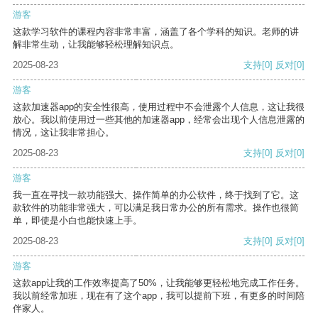
游客
这款学习软件的课程内容非常丰富，涵盖了各个学科的知识。老师的讲
解非常生动，让我能够轻松理解知识点。
2025-08-23
支持
[0]
反对
[0]
游客
这款加速器app的安全性很高，使用过程中不会泄露个人信息，这让我很
放心。我以前使用过一些其他的加速器app，经常会出现个人信息泄露的
情况，这让我非常担心。
2025-08-23
支持
[0]
反对
[0]
游客
我一直在寻找一款功能强大、操作简单的办公软件，终于找到了它。这
款软件的功能非常强大，可以满足我日常办公的所有需求。操作也很简
单，即使是小白也能快速上手。
2025-08-23
支持
[0]
反对
[0]
游客
这款app让我的工作效率提高了50%，让我能够更轻松地完成工作任务。
我以前经常加班，现在有了这个app，我可以提前下班，有更多的时间陪
伴家人。