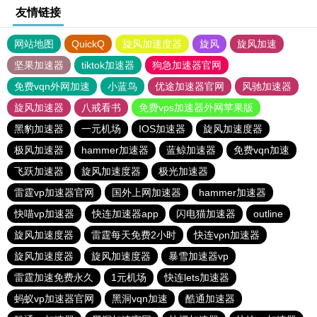
友情链接
网站地图
QuickQ
旋风加速度器
旋风
旋风加速
坚果加速器
tiktok加速器
狗急加速器官网
免费vqn外网加速
小蓝鸟
优途加速器官网
风驰加速器
旋风加速器
八戒看书
免费vps加速器外网苹果版
黑豹加速器
一元机场
IOS加速器
旋风加速度器
极风加速器
hammer加速器
蓝鲸加速器
免费vqn加速
飞跃加速器
旋风加速度器
极光加速器
雷霆vp加速器官网
国外上网加速器
hammer加速器
快喵vp加速器
快连加速器app
闪电猫加速器
outline
旋风加速度器
雷霆每天免费2小时
快连vρn加速器
旋风加速度器
旋风加速度器
暴雪加速器vp
雷霆加速免费永久
1元机场
快连lets加速器
蚂蚁vp加速器官网
黑洞vqn加速
酷通加速器